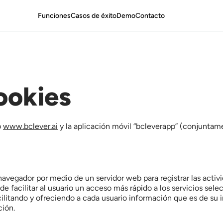
Funciones
Casos de éxito
Demo
Contacto
ookies
 
www.bclever.ai
 y la aplicación móvil “bcleverapp” (conjuntame
navegador por medio de un servidor web para registrar las activ
 de facilitar al usuario un acceso más rápido a los servicios se
cilitando y ofreciendo a cada usuario información que es de su i
ción.