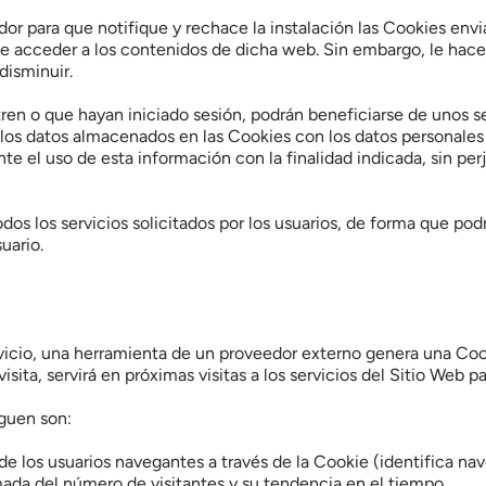
or para que notifique y rechace la instalación las Cookies enviad
 de acceder a los contenidos de dicha web. Sin embargo, le hace
disminuir.
stren o que hayan iniciado sesión, podrán beneficiarse de unos s
e los datos almacenados en las Cookies con los datos personales 
e el uso de esta información con la finalidad indicada, sin perj
dos los servicios solicitados por los usuarios, de forma que pod
uario.
vicio, una herramienta de un proveedor externo genera una Cooki
sita, servirá en próximas visitas a los servicios del Sitio Web p
iguen son:
de los usuarios navegantes a través de la Cookie (identifica nave
imada del número de visitantes y su tendencia en el tiempo.